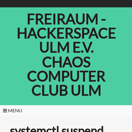
FREIRAUM -
HACKERSPACE
ULM E.V.
CHAOS
COMPUTER
CLUB ULM
MENU
systemctl suspend